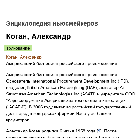
Энциклопедия ньюсмейкеров
Коган, Александр
Толкование
Коган, Александр
Американский бизнесмен российского происхождения
Американский бизнесмен российского происхождения.
Основатель International Procurement Development Inc (IPD),
владелец British-American Foresighting (BAF), акционер Air
Structures American Technologies Inc (ASATI) и учредитель ООО
"Аэро сооружения Американские технологии и инвестиции"
("АСАТИ"). В 2006 году выкупил российский государственный
долг перед швейцарской фирмой Noga у ее банков-
кредиторов.
Александр Коган родился 6 июня 1958 года [
9
]. После
окончания школы в Виннице уехал учиться в Томск, где