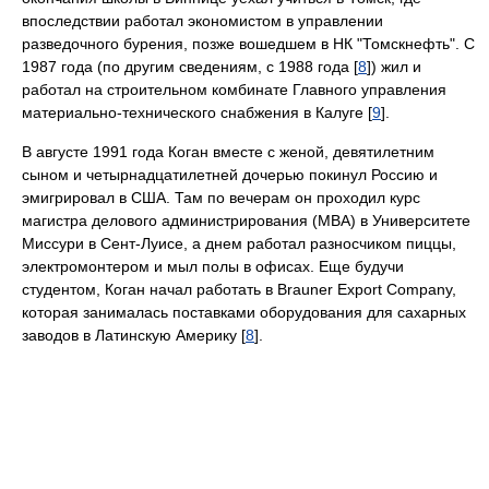
впоследствии работал экономистом в управлении
разведочного бурения, позже вошедшем в НК "Томскнефть". С
1987 года (по другим сведениям, с 1988 года [
8
]) жил и
работал на строительном комбинате Главного управления
материально-технического снабжения в Калуге [
9
].
В августе 1991 года Коган вместе с женой, девятилетним
сыном и четырнадцатилетней дочерью покинул Россию и
эмигрировал в США. Там по вечерам он проходил курс
магистра делового администрирования (MBA) в Университете
Миссури в Сент-Луисе, а днем работал разносчиком пиццы,
электромонтером и мыл полы в офисах. Еще будучи
студентом, Коган начал работать в Brauner Export Company,
которая занималась поставками оборудования для сахарных
заводов в Латинскую Америку [
8
].