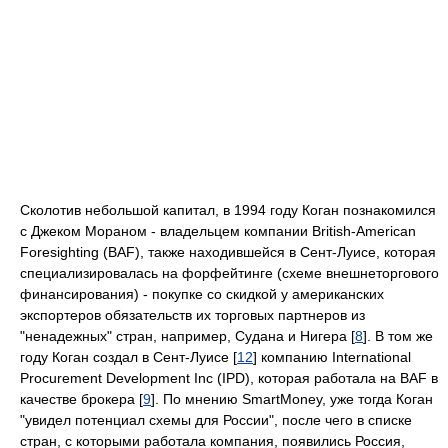
Сколотив небольшой капитал, в 1994 году Коган познакомился
с Джеком Мораном - владельцем компании British-American
Foresighting (BAF), также находившейся в Сент-Луисе, которая
специализировалась на форфейтинге (схеме внешнеторгового
финансирования) - покупке со скидкой у американских
экспортеров обязательств их торговых партнеров из
"ненадежных" стран, например, Судана и Нигера [
8
]. В том же
году Коган создал в Сент-Луисе [
12
] компанию International
Procurement Development Inc (IPD), которая работала на BAF в
качестве брокера [
9
]. По мнению SmartMoney, уже тогда Коган
"увидел потенциал схемы для России", после чего в списке
стран, с которыми работала компания, появились Россия,