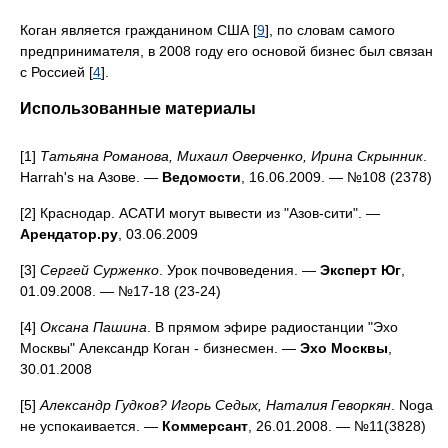
Коган является гражданином США [
9
], по словам самого
предпринимателя, в 2008 году его основой бизнес был связан
с Россией [
4
].
Использованные материалы
[1]
Татьяна Романова, Михаил Оверченко, Ирина Скрынник
.
Harrah's на Азове. —
Ведомости
, 16.06.2009. — №108 (2378)
[2] Краснодар. АСАТИ могут вывести из "Азов-сити". —
Арендатор.ру
, 03.06.2009
[3]
Сергей Сурженко
. Урок почвоведения. —
Эксперт Юг
,
01.09.2008. — №17-18 (23-24)
[4]
Оксана Пашина
. В прямом эфире радиостанции "Эхо
Москвы" Александр Коган - бизнесмен. —
Эхо Москвы
,
30.01.2008
[5]
Александр Гудков? Игорь Седых, Наталия Геворкян
. Noga
не успокаивается. —
Коммерсант
, 26.01.2008. — №11(3828)