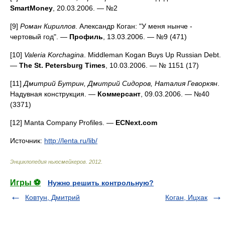
SmartMoney
, 20.03.2006. — №2
[9]
Роман Кириллов
. Александр Коган: "У меня нынче -
чертовый год". —
Профиль
, 13.03.2006. — №9 (471)
[10]
Valeria Korchagina
. Middleman Kogan Buys Up Russian Debt.
—
The St. Petersburg Times
, 10.03.2006. — № 1151 (17)
[11]
Дмитрий Бутрин, Дмитрий Сидоров, Наталия Геворкян
.
Надувная конструкция. —
Коммерсант
, 09.03.2006. — №40
(3371)
[12] Manta Company Profiles. —
ECNext.com
Источник:
http://lenta.ru/lib/
Энциклопедия ньюсмейкеров
.
2012
.
Игры ⚽
Нужно решить контрольную?
Ковтун, Дмитрий
Коган, Ицхак