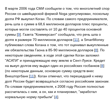
В марте 2006 года СМИ сообщили о том, что многолетний спор
России со швейцарской фирмой Noga урегулирован, поскольку
долги РФ выкупил Коган. По словам самого предпринимателя,
речь шла о сумме в 68,6 миллионов долларов плюс проценты,
которые могли составлять от 10 до 40 процентов основной
суммы [
9
]. Газета "Коммерсант" сообщала, что речь шла о
долге в размере 70 миллионов долларов [
11
], а SmartMoney
публиковал слова Когана о том, что тот оценивал выкупленные
им обязательства Гаона в 85-90 миллионов долларов [
8
]. По
некоторым сведениям, в ходе этой сделки Коган заложил
"АСАТИ" и принадлежащую ему землю в Сент-Луисе. Кредит
на выкуп долгов ему выдал один из российских госбанков [
8
]
(по некоторым данным, основную сумму средств внес
Внешторгбанк [
11
]). Коган отмечал, что перешедший к нему
долг России будет возвращаться согласно российским законам.
По словам предпринимателя, к 2008 году Россия полностью
рассчиталась с ним, а он, как и планировал, "заработал
нормальную норму прибыли" [
4
].