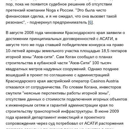
пор, пока не появится судебное решение об отсутствии
претензий компании Noga к России. "Это была чисто
финансовая сделка, и я не ожидал, что она вызовет такой
резонанс", - подчеркнул предприниматель [
6
].
В августе 2008 года чиновники Краснодарского края заявили о
достижении принципиальных договоренностей с АСАТИ, в
августе того же года ставшей победителем конкурса на право
10-летней аренды земельного участка площадью 18,5 гектаров
игорной зоны "Азов-сити". Сам Коган сообщал о планах
строительства в кубанской части "Азов-Сити" 100 тысяч
квадратных метров надувных сооружений. Однако позднее
вошедший в проект по соглашению с администрацией
Краснодарского края австрийский оператор Casinos Austria
отказался от сотрудничества. По словам Когана, инвесторов
смутили "неясные перспективы работы игорной зоны",
отсутствие данных о стоимости подключения игорных объектов
к инженерным сетям и гарантий администрации края по
строительству транспортной инфраструктуры. В июне 2009
года краевой департамент инвестиций и проектного
сопровождения через суд потребовал от АСАТИ расторжения