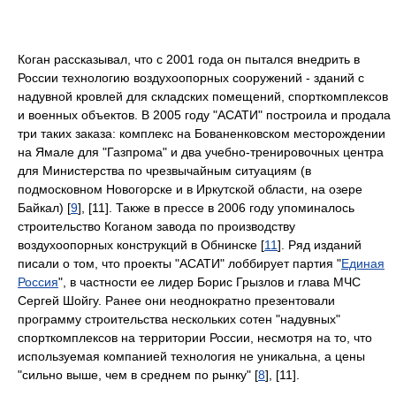
Коган рассказывал, что с 2001 года он пытался внедрить в
России технологию воздухоопорных сооружений - зданий с
надувной кровлей для складских помещений, спорткомплексов
и военных объектов. В 2005 году "АСАТИ" построила и продала
три таких заказа: комплекс на Бованенковском месторождении
на Ямале для "Газпрома" и два учебно-тренировочных центра
для Министерства по чрезвычайным ситуациям (в
подмосковном Новогорске и в Иркутской области, на озере
Байкал) [
9
], [11]. Также в прессе в 2006 году упоминалось
строительство Коганом завода по производству
воздухоопорных конструкций в Обнинске [
11
]. Ряд изданий
писали о том, что проекты "АСАТИ" лоббирует партия "
Единая
Россия
", в частности ее лидер Борис Грызлов и глава МЧС
Сергей Шойгу. Ранее они неоднократно презентовали
программу строительства нескольких сотен "надувных"
спорткомплексов на территории России, несмотря на то, что
используемая компанией технология не уникальна, а цены
"сильно выше, чем в среднем по рынку" [
8
], [11].