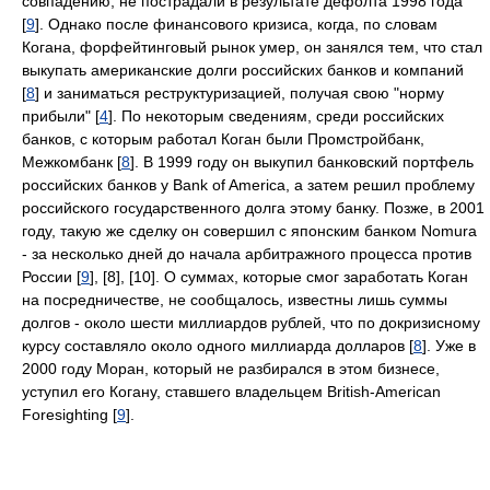
совпадению, не пострадали в результате дефолта 1998 года
[
9
]. Однако после финансового кризиса, когда, по словам
Когана, форфейтинговый рынок умер, он занялся тем, что стал
выкупать американские долги российских банков и компаний
[
8
] и заниматься реструктуризацией, получая свою "норму
прибыли" [
4
]. По некоторым сведениям, среди российских
банков, с которым работал Коган были Промстройбанк,
Межкомбанк [
8
]. В 1999 году он выкупил банковский портфель
российских банков у Bank of America, а затем решил проблему
российского государственного долга этому банку. Позже, в 2001
году, такую же сделку он совершил с японским банком Nomura
- за несколько дней до начала арбитражного процесса против
России [
9
], [8], [10]. О суммах, которые смог заработать Коган
на посредничестве, не сообщалось, известны лишь суммы
долгов - около шести миллиардов рублей, что по докризисному
курсу составляло около одного миллиарда долларов [
8
]. Уже в
2000 году Моран, который не разбирался в этом бизнесе,
уступил его Когану, ставшего владельцем British-American
Foresighting [
9
].